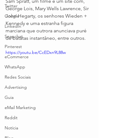
Sam Spratt, um filme e um site com, 
Twitter
George Lois, Mary Wells Lawrence, Sir 
John Hegarty, os senhores Wieden + 
Google
Kennedy e uma estranha figura 
LinkedIn
marciana que outrora anunciava puré 
Snapchat
de batatas instantâneo, entre outros.
Pinterest
https://youtu.be/CcEDxn9L88w
eCommerce
WhatsApp
Redes Sociais
Advertising
Guia
eMail Marketing
Reddit
Notícia