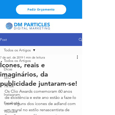
Pedir Orçamento
Post
Todos os Artigos
7 de set. de 2019
1 min de leitura
Todos os Artigos
Ícones, reais e
Dicas
imaginários, da
SEO
publicidade juntaram-se!
TikTok
Os Clio Awards comemoram 60 anos 
Instagram
de existência e este ano estão a faze-lo 
Facebook
com alguns dos ícones de adland com 
um mural no estilo renascentista de 
Youtube