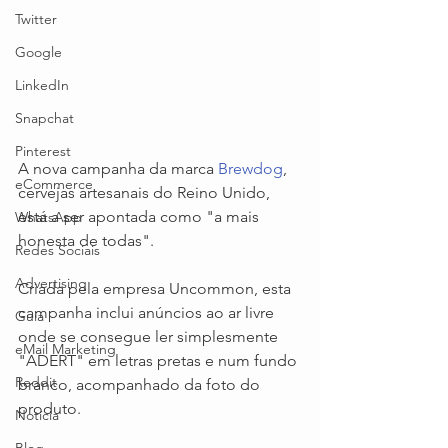
Twitter
Google
LinkedIn
Snapchat
Pinterest
A nova campanha da marca 
Brewdog
, 
eCommerce
cervejas artesanais do Reino Unido, 
está a ser apontada como "a mais 
WhatsApp
honesta de todas".
Redes Sociais
Advertising
Criada pela empresa Uncommon, esta 
campanha inclui anúncios ao ar livre 
Guia
onde se consegue ler simplesmente 
eMail Marketing
"ADERT" em letras pretas e num fundo 
Reddit
branco, acompanhado da foto do 
produto. 
Notícia