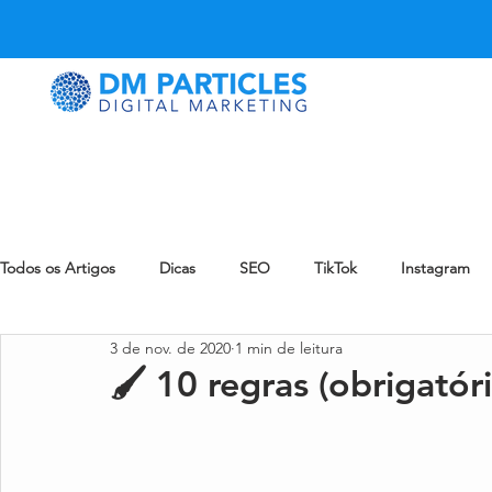
Todos os Artigos
Dicas
SEO
TikTok
Instagram
3 de nov. de 2020
1 min de leitura
LinkedIn
Snapchat
Pinterest
eCommerce
🖌️ 10 regras (obrigatór
eMail Marketing
Reddit
Notícia
Blog
Zynn