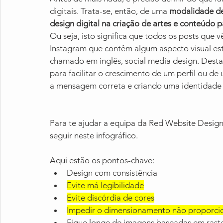
digitais. Trata-se, então, de uma
 modalidade de
design digital na criação de artes e conteúdo pa
Ou seja, isto significa que todos os posts que
Instagram que contêm algum aspecto visual está
chamado em inglês, social media design. Desta
para facilitar o crescimento de um perfil ou de 
a mensagem correta e criando uma identidade
Para te ajudar a equipa da Red Website Design 
seguir neste infográfico.
Aqui estão os pontos-chave:
Design com consistência
Evite má legibilidade
Evite discórdia de cores
Impedir o dimensionamento não proporcion
Fique longe de imagens baseadas em rast