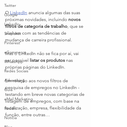
Twitter
O 
LinkedIn
 anuncia algumas das suas 
Google
próximas novidades, incluindo 
novos 
LinkedIn
filtros de categoria de trabalho
, que se 
alinham com as tendências de 
Snapchat
mudança de carreira profissional.
Pinterest
eCommerce
Mas o LinkedIn não se fica por aí, vai 
ser possível 
listar os produtos
 nas 
WhatsApp
próprias páginas do LinkedIn. 
Redes Sociais
Advertising
Em relação aos novos filtros de 
pesquisa de empregos no LinkedIn - 
Guia
testando em breve novas categorias de 
eMail Marketing
listagem de empregos, com base na 
localização, empresa, flexibilidade da 
Reddit
função, entre outras…
Notícia