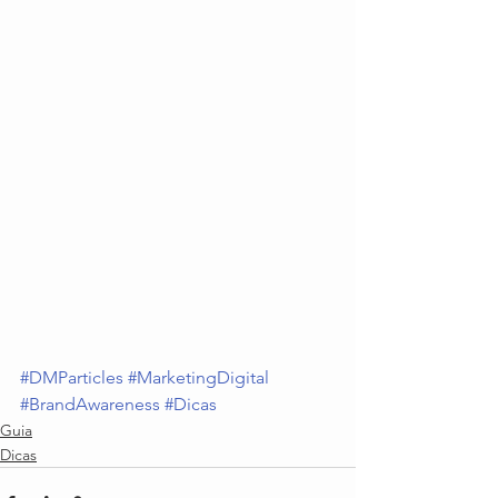
#DMParticles
#MarketingDigital
#BrandAwareness
#Dicas
Guia
Dicas