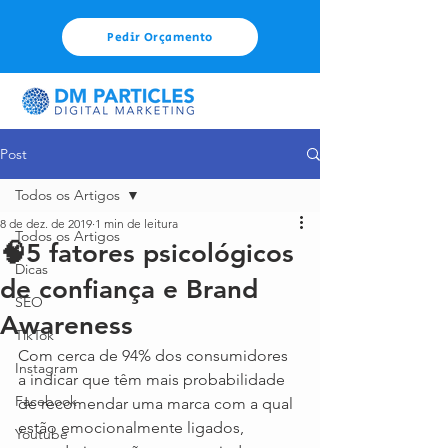
Pedir Orçamento
Post
Todos os Artigos
8 de dez. de 2019
1 min de leitura
Todos os Artigos
🧠5 fatores psicológicos
Dicas
de confiança e Brand
SEO
Awareness
TikTok
Com cerca de 94% dos consumidores 
Instagram
a indicar que têm mais probabilidade 
Facebook
de recomendar uma marca com a qual 
estão emocionalmente ligados, 
Youtube