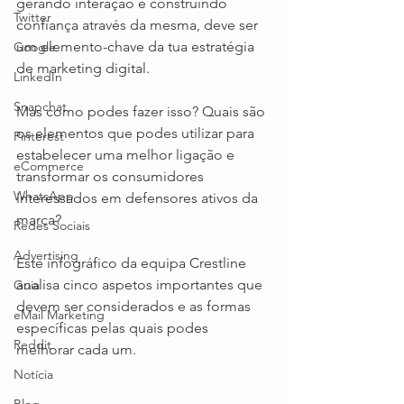
gerando interação e construindo 
Twitter
confiança através da mesma, deve ser 
um elemento-chave da tua estratégia 
Google
de marketing digital.
LinkedIn
Snapchat
Mas como podes fazer isso? Quais são 
os elementos que podes utilizar para 
Pinterest
estabelecer uma melhor ligação e 
eCommerce
transformar os consumidores 
WhatsApp
interessados em defensores ativos da 
marca?
Redes Sociais
Advertising
Este infográfico da equipa Crestline 
analisa cinco aspetos importantes que 
Guia
devem ser considerados e as formas 
eMail Marketing
específicas pelas quais podes 
Reddit
melhorar cada um. 
Notícia