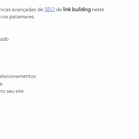
nicas avançadas de 
SEO
 de 
link building
 neste 
tros patamares.
eúdo
 relacionamentos
ca
no seu site