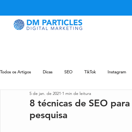
Todos os Artigos
Dicas
SEO
TikTok
Instagram
5 de jan. de 2021
1 min de leitura
LinkedIn
Snapchat
Pinterest
eCommerce
8️ técnicas de SEO para
pesquisa
eMail Marketing
Reddit
Notícia
Blog
Zynn