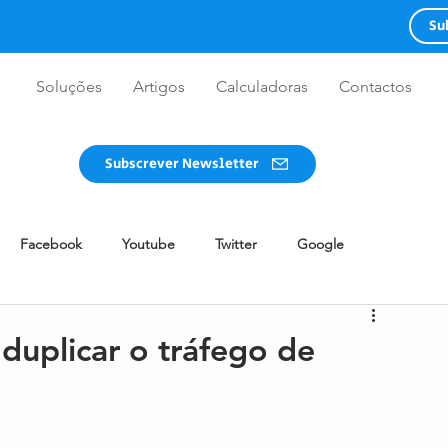
Su
Soluções
Artigos
Calculadoras
Contactos
Subscrever Newsletter
Facebook
Youtube
Twitter
Google
WhatsApp
Redes Sociais
Advertising
Guia
 duplicar o tráfego de
Design
Twitch
Clubhouse
BeReal