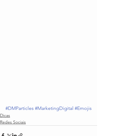
#DMParticles
#MarketingDigital
#Emojis
Dicas
Redes Sociais