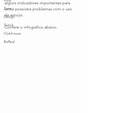
Blog
alguns indicadores importantes para 
Zynn
evitar possíveis problemas com o uso 
de emojis.
Design
Twitch
Confere o infográfico abaixo.
Clubhouse
BeReal