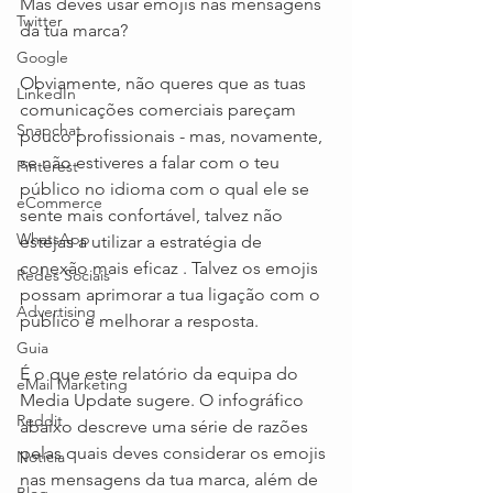
Mas deves usar emojis nas mensagens 
Twitter
da tua marca?
Google
Obviamente, não queres que as tuas 
LinkedIn
comunicações comerciais pareçam 
Snapchat
pouco profissionais - mas, novamente, 
se não estiveres a falar com o teu 
Pinterest
público no idioma com o qual ele se 
eCommerce
sente mais confortável, talvez não 
WhatsApp
estejas a utilizar a estratégia de 
conexão mais eficaz . Talvez os emojis 
Redes Sociais
possam aprimorar a tua ligação com o 
Advertising
público e melhorar a resposta.
Guia
É o que este relatório da equipa do 
eMail Marketing
Media Update sugere. O infográfico 
Reddit
abaixo descreve uma série de razões 
pelas quais deves considerar os emojis 
Notícia
nas mensagens da tua marca, além de 