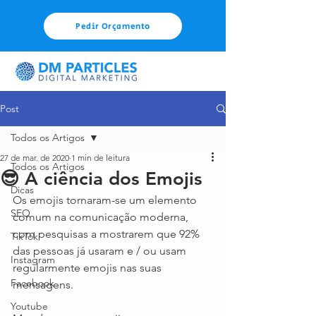
Pedir Orçamento
Post
Todos os Artigos
27 de mar. de 2020
1 min de leitura
Todos os Artigos
😎 A ciência dos Emojis
Dicas
Os emojis tornaram-se um elemento 
SEO
comum na comunicação moderna, 
com pesquisas a mostrarem que 92% 
TikTok
das pessoas já usaram e / ou usam 
Instagram
regularmente emojis nas suas 
Facebook
mensagens.
Youtube