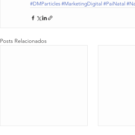
#DMParticles
#MarketingDigital
#PaiNatal
#Na
Posts Relacionados