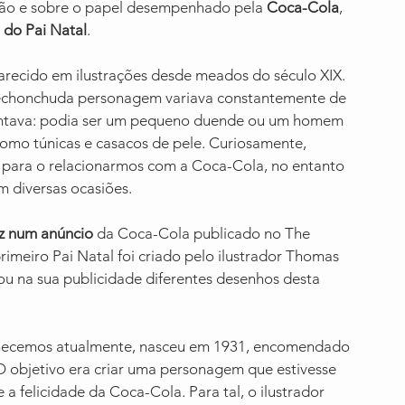
ação e sobre o papel desempenhado pela 
Coca-Cola
, 
a do Pai Natal
.
recido em ilustrações desde meados do século XIX. 
rechonchuda personagem variava constantemente de 
sentava: podia ser um pequeno duende ou um homem 
como túnicas e casacos de pele. Curiosamente, 
 para o relacionarmos com a Coca-Cola, no entanto 
m diversas ocasiões.
ez num anúncio
 da Coca-Cola publicado no The 
rimeiro Pai Natal foi criado pelo ilustrador Thomas 
zou na sua publicidade diferentes desenhos desta 
.
onhecemos atualmente, nasceu em 1931, encomendado 
 O objetivo era criar uma personagem que estivesse 
 e a felicidade da Coca-Cola. Para tal, o ilustrador 