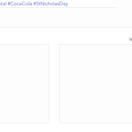
tal
#CocaCola
#StNicholasDay
V