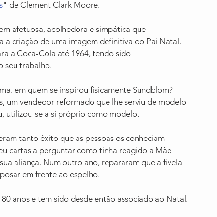
s
" de Clement Clark Moore.
m afetuosa, acolhedora e simpática que 
a a criação de uma imagem definitiva do Pai Natal. 
a a Coca-Cola até 1964, tendo sido 
 seu trabalho.
ema, em quem se inspirou fisicamente Sundblom? 
ss, um vendedor reformado que lhe serviu de modelo 
, utilizou-se a si próprio como modelo.
iveram tanto êxito que as pessoas os conheciam 
u cartas a perguntar como tinha reagido a Mãe 
sua aliança. Num outro ano, repararam que a fivela 
e posar em frente ao espelho.
á 80 anos e tem sido desde então associado ao Natal.