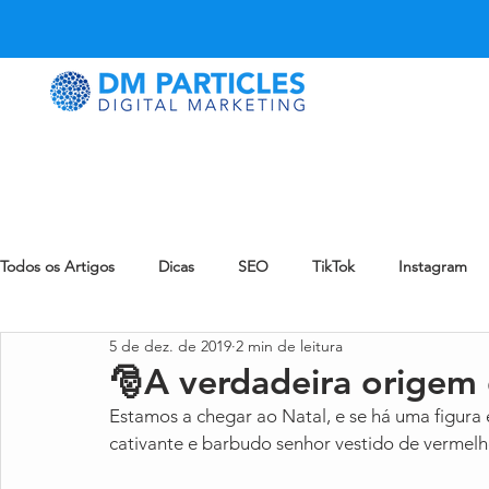
Todos os Artigos
Dicas
SEO
TikTok
Instagram
5 de dez. de 2019
2 min de leitura
LinkedIn
Snapchat
Pinterest
eCommerce
🎅A verdadeira origem 
Estamos a chegar ao Natal, e se há uma figura 
eMail Marketing
Reddit
Notícia
Blog
Zynn
cativante e barbudo senhor vestido de vermelh