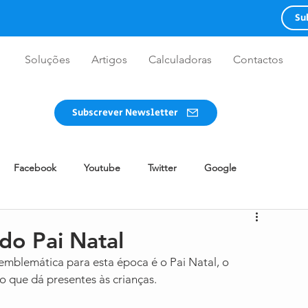
Su
Soluções
Artigos
Calculadoras
Contactos
Subscrever Newsletter
Facebook
Youtube
Twitter
Google
WhatsApp
Redes Sociais
Advertising
Guia
do Pai Natal
emblemática para esta época é o Pai Natal, o 
Design
Twitch
Clubhouse
BeReal
o que dá presentes às crianças.