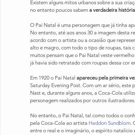
Existem alguns mitos urbanos sobre a sua cri
no entanto poucos sabem 
a verdadeira históri
O Pai Natal é uma personagem que já tinha apa
No entanto, até aos anos 30 a imagem desta 
acordo com o artista ou a ocasião que repre
alto e magro, com todo o tipo de roupas, tais 
muitos pensam que o Pai Natal veste vermelho
já havia sido retratado com roupas dessa cor e
Em 1920 o Pai Natal 
apareceu pela primeira v
Saturday Evening Post. Com um ar sério, este p
Nast e, durante alguns anos, a Coca-Cola utili
personagem realizados por outros ilustradores
No entanto, o Pai Natal, tal como todos o c
pela Coca-Cola ao artista 
Haddon Sundblom
.
entre o real e o imaginário, o espírito natalício