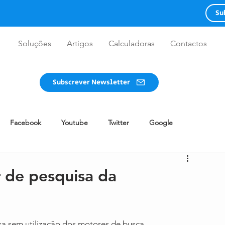
Su
Soluções
Artigos
Calculadoras
Contactos
Subscrever Newsletter
Facebook
Youtube
Twitter
Google
WhatsApp
Redes Sociais
Advertising
Guia
de pesquisa da
Design
Twitch
Clubhouse
BeReal
ssa sem utilização dos motores de busca, 