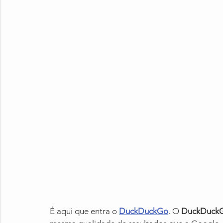
É aqui que entra o 
DuckDuckGo
. O 
DuckDuck