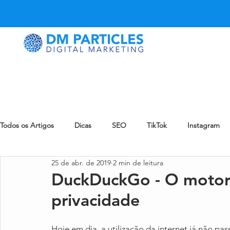
Todos os Artigos
Dicas
SEO
TikTok
Instagram
25 de abr. de 2019
2 min de leitura
LinkedIn
Snapchat
Pinterest
eCommerce
DuckDuckGo - O motor 
privacidade
eMail Marketing
Reddit
Notícia
Blog
Zynn
Hoje em dia, a utilização da internet já não pa