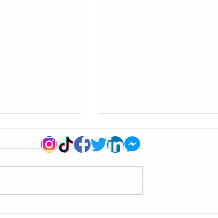
DM Particles
Política de Privacidade
 dimensões de
🎆 LinkedIn começa 2023