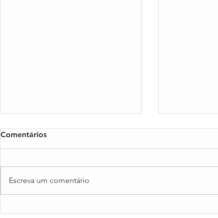
Comentários
Escreva um comentário
Cheque Formação + Digital:
📐 Guia de