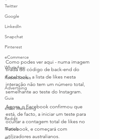
Twitter
Google
LinkedIn
Snapchat
Pinterest
eCommerce
Como podes ver aqui - numa imagem 
WhatsApp
tirada do código de back-end do 
Facebook - a lista de likes nesta 
Redes Sociais
interação não tem um número total, 
Advertising
semelhante ao teste do Instagram.
Guia
Agora, o Facebook confirmou que 
eMail Marketing
está, de facto, a iniciar um teste para 
Reddit
ocultar a contagem total de likes no 
Notícia
Facebook, e começará com 
utilizadores australianos.