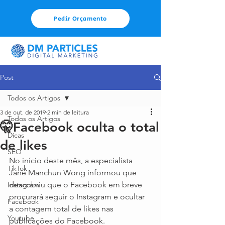
Pedir Orçamento
Post
Todos os Artigos
3 de out. de 2019
2 min de leitura
Todos os Artigos
🤫Facebook oculta o total
Dicas
de likes
SEO
No início deste mês, a especialista 
TikTok
Jane Manchun Wong informou que 
descobriu que o Facebook em breve 
Instagram
procurará seguir o Instagram e ocultar 
Facebook
a contagem total de likes nas 
Youtube
publicações do Facebook.