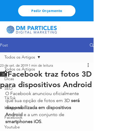
Pedir Orçamento
Post
Todos os Artigos
23 de set. de 2019
1 min de leitura
Todos os Artigos
📸Facebook traz fotos 3D
Dicas
para dispositivos Android
SEO
O Facebook anunciou oficialmente 
TikTok
que sua opção de fotos em 3D
 será 
disponibilizada em dispositivos 
Instagram
Android
 e a um conjunto de 
Facebook
smartphones iOS
.
Youtube