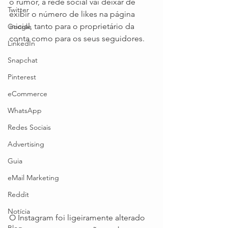
o rumor, a rede social vai deixar de 
Twitter
exibir o número de likes na página 
inicial, tanto para o proprietário da 
Google
conta como para os seus seguidores.
LinkedIn
Snapchat
Pinterest
eCommerce
WhatsApp
Redes Sociais
Advertising
Guia
eMail Marketing
Reddit
Notícia
O Instagram foi ligeiramente alterado 