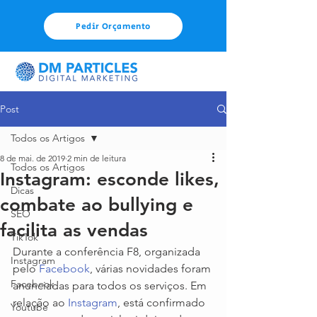
Pedir Orçamento
Post
Todos os Artigos
8 de mai. de 2019
2 min de leitura
Todos os Artigos
Instagram: esconde likes,
Dicas
combate ao bullying e
SEO
facilita as vendas
TikTok
Durante a conferência F8, organizada 
Instagram
pelo 
Facebook
, várias novidades foram 
Facebook
anunciadas para todos os serviços. Em 
relação ao 
Instagram
, está confirmado 
Youtube