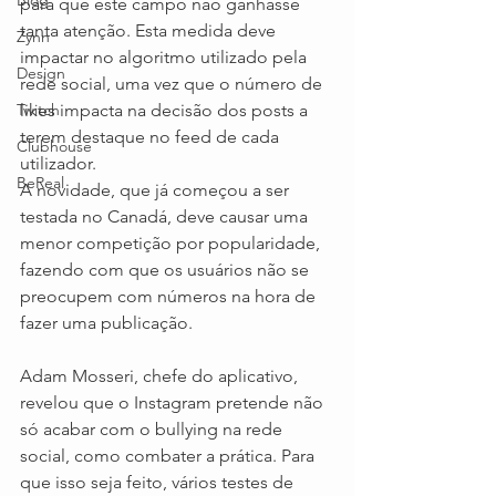
Blog
para que este campo não ganhasse 
tanta atenção. Esta medida deve 
Zynn
impactar no algoritmo utilizado pela 
Design
rede social, uma vez que o número de 
Twitch
likes impacta na decisão dos posts a 
terem destaque no feed de cada 
Clubhouse
utilizador.
BeReal
A novidade, que já começou a ser 
testada no Canadá, deve causar uma 
menor competição por popularidade, 
fazendo com que os usuários não se 
preocupem com números na hora de 
fazer uma publicação.
Adam Mosseri, chefe do aplicativo, 
revelou que o Instagram pretende não 
só acabar com o bullying na rede 
social, como combater a prática. Para 
que isso seja feito, vários testes de 