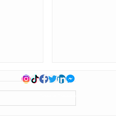
DM Particles
Política de Privacidade
 dimensões de
🎆 LinkedIn começa 2023