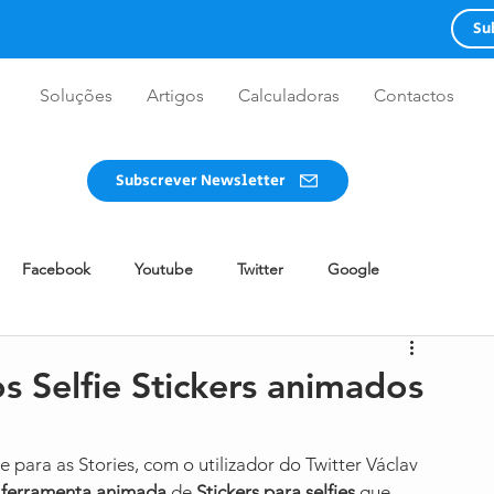
Su
Soluções
Artigos
Calculadoras
Contactos
Subscrever Newsletter
Facebook
Youtube
Twitter
Google
WhatsApp
Redes Sociais
Advertising
Guia
s Selfie Stickers animados
Design
Twitch
Clubhouse
BeReal
para as Stories, com o utilizador do Twitter Václav 
 ferramenta animada
 de 
Stickers para selfies
 que 