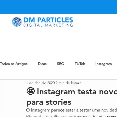
Todos os Artigos
Dicas
SEO
TikTok
Instagram
1 de abr. de 2020
2 min de leitura
LinkedIn
Snapchat
Pinterest
eCommerce
🤩 Instagram testa novo
para stories
eMail Marketing
Reddit
Notícia
Blog
Zynn
O Instagram parece estar a testar uma novidade 
Blahout a partilhar estas imagens de uma 
nova