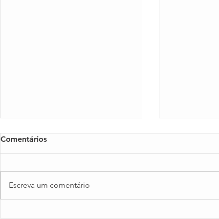
Comentários
Escreva um comentário
Cheque Formação + Digital:
📐 Guia de