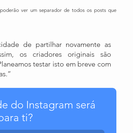
s poderão ver um separador de todos os posts que 
idade de partilhar novamente as 
im, os criadores originais são 
Planeamos testar isto em breve com 
as.”
de do Instagram será 
 para ti?