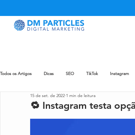
Todos os Artigos
Dicas
SEO
TikTok
Instagram
15 de set. de 2022
1 min de leitura
LinkedIn
Snapchat
Pinterest
eCommerce
🔁 Instagram testa opç
eMail Marketing
Reddit
Notícia
Blog
Zynn