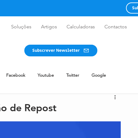
Su
Soluções
Artigos
Calculadoras
Contactos
Subscrever Newsletter
Facebook
Youtube
Twitter
Google
WhatsApp
Redes Sociais
Advertising
Guia
ão de Repost
Design
Twitch
Clubhouse
BeReal