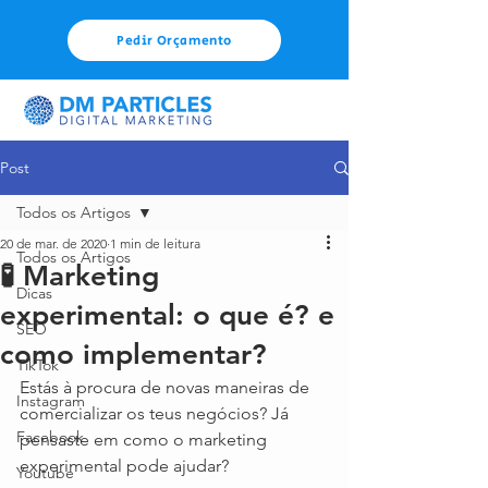
Pedir Orçamento
Post
Todos os Artigos
20 de mar. de 2020
1 min de leitura
Todos os Artigos
🧪 Marketing
Dicas
experimental: o que é? e
SEO
como implementar?
TikTok
Estás à procura de novas maneiras de 
Instagram
comercializar os teus negócios? Já 
Facebook
pensaste em como o marketing 
experimental pode ajudar?
Youtube