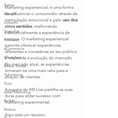
Twitter
Marketing experiencial, é uma forma 
de influenciar o consumidor através da 
Google
estimulação emocional e pelo 
uso dos 
LinkedIn
cinco sentidos
, melhorando 
Snapchat
substancialmente a experiência de 
compra. O marketing experiencial 
Pinterest
permite oferecer experiências 
eCommerce
diferentes e inovadoras ao teu público 
WhatsApp
e responde à evolução do mercado. 
No mercado atual, as experiências 
Redes Sociais
tornaram-se uma mais valia para a 
Advertising
atração de clientes.
Guia
A equipa do M2 Live partilha as suas 
eMail Marketing
dicas para obter sucesso com 
Reddit
marketing experimental.
Notícia
Aqui está um resumo: