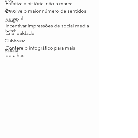
Blog
Enfatiza a história, não a marca
Zynn
Envolve o maior número de sentidos 
possível
Design
Incentivar impressões de social media
Twitch
Cria lealdade
Clubhouse
Confere o infográfico para mais 
BeReal
detalhes.