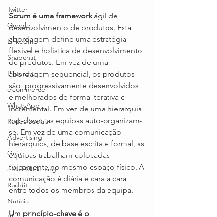
Twitter
Scrum é uma framework
 ágil de 
Google
desenvolvimento de produtos. Esta 
abordagem define uma estratégia 
LinkedIn
flexível e holística de desenvolvimento 
Snapchat
de produtos. Em vez de uma 
Pinterest
abordagem sequencial, os produtos 
são  progressivamente desenvolvidos 
eCommerce
e melhorados de forma iterativa e 
WhatsApp
incremental. Em vez de uma hierarquia 
top-down, as equipas auto-organizam-
Redes Sociais
se. Em vez de uma comunicação 
Advertising
hierárquica, de base escrita e formal, as 
Guia
equipas trabalham colocadas 
fisicamente no mesmo espaço físico. A 
eMail Marketing
comunicação é diária e cara a cara 
Reddit
entre todos os membros da equipa.
Notícia
Um princípio-chave é o 