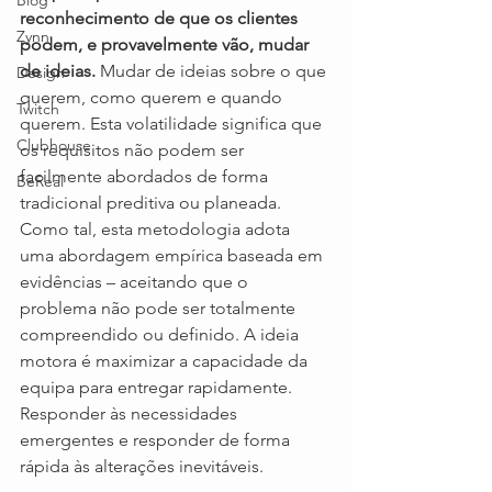
Blog
reconhecimento de que os clientes 
Zynn
podem, e provavelmente vão, mudar 
de ideias. 
Mudar de ideias sobre o que 
Design
querem, como querem e quando 
Twitch
querem. Esta volatilidade significa que 
Clubhouse
os requisitos não podem ser 
facilmente abordados de forma 
BeReal
tradicional preditiva ou planeada. 
Como tal, esta metodologia adota 
uma abordagem empírica baseada em 
evidências – aceitando que o 
problema não pode ser totalmente 
compreendido ou definido. A ideia 
motora é maximizar a capacidade da 
equipa para entregar rapidamente. 
Responder às necessidades 
emergentes e responder de forma 
rápida às alterações inevitáveis.