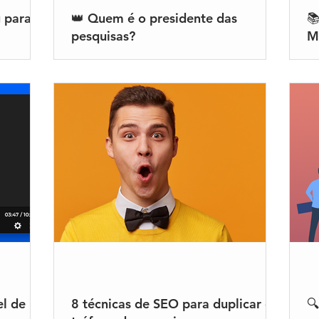
 para
👑 Quem é o presidente das

pesquisas?
M
el de
8️ técnicas de SEO para duplicar o
