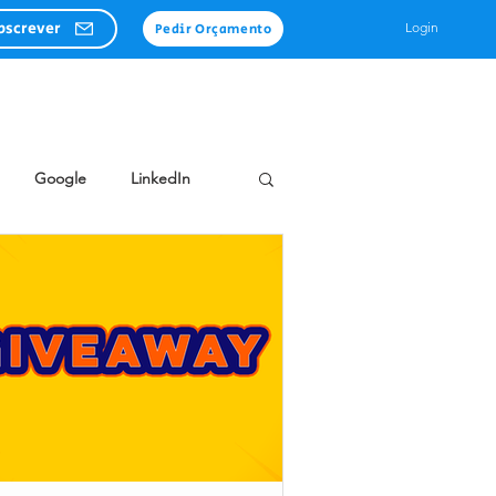
bscrever
Login
Pedir Orçamento
Google
LinkedIn
ia
eMail Marketing