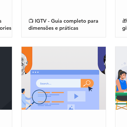
s
📺 IGTV - Guia completo para

ories
dimensões e práticas
g
recomendadas