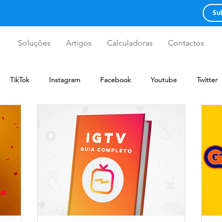
Su
Soluções
Artigos
Calculadoras
Contactos
TikTok
Instagram
Facebook
Youtube
Twitter
mmerce
WhatsApp
Redes Sociais
Advertising
Gu
Zynn
Design
Twitch
Clubhouse
BeReal