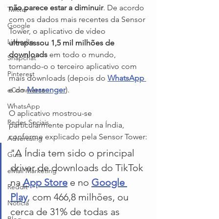
não parece estar a diminuir
. De acordo 
Twitter
com os dados mais recentes da Sensor 
Google
Tower, o aplicativo de vídeo
LinkedIn
ultrapassou 1,5 mil milhões de 
downloads
 em todo o mundo, 
Snapchat
tornando-o o terceiro aplicativo com 
Pinterest
mais downloads (depois do 
WhatsApp
e do 
Messenger
).
eCommerce
WhatsApp
O aplicativo mostrou-se 
Redes Sociais
particularmente popular na Índia, 
conforme explicado pela Sensor Tower:
Advertising
"A Índia tem sido o principal 
Guia
driver de downloads do TikTok 
eMail Marketing
na 
App Store
 e no 
Google 
Reddit
Play
, com 466,8 milhões, ou 
Notícia
cerca de 31% de todas as 