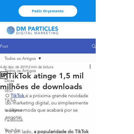
Pedir Orçamento
Post
Todos os Artigos
4 de dez. de 2019
2 min de leitura
Todos os Artigos
🆙TikTok atinge 1,5 mil
Dicas
milhões de downloads
SEO
O 
TikTok
é a próxima grande novidade 
TikTok
do marketing digital, ou simplesmente 
a última moda que acabará por se 
Instagram
esgotar.
Facebook
Youtube
Por um lado, 
a popularidade do TikTok 