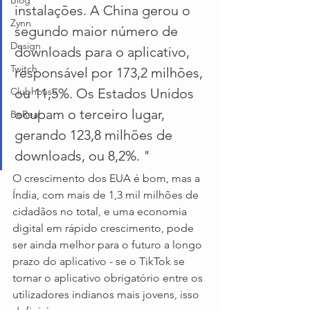
Blog
instalações. A China gerou o 
Zynn
segundo maior número de 
Design
downloads para o aplicativo, 
Twitch
responsável por 173,2 milhões, 
Clubhouse
ou 11,5%. Os Estados Unidos 
ocupam o terceiro lugar, 
BeReal
gerando 123,8 milhões de 
downloads, ou 8,2%. "
O crescimento dos EUA é bom, mas a 
Índia, com mais de 1,3 mil milhões de 
cidadãos no total, e uma economia 
digital em rápido crescimento, pode 
ser ainda melhor para o futuro a longo 
prazo do aplicativo - se o TikTok se 
tornar o aplicativo obrigatório entre os 
utilizadores indianos mais jovens, isso 