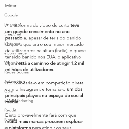
Twitter
Google
LinkedIn
A plataforma de vídeo de curto 
teve 
um grande crescimento no ano 
Snapchat
passado
 e, apesar de ter sido banido 
Pinterest
daquele que era o seu maior mercado 
de utilizadores na altura (Índia), e quase 
eCommerce
ter sido banido nos EUA, o aplicativo 
WhatsApp
agora 
está a caminho de atingir 1,2 mil 
milhões de utilizadores
.
Redes Sociais
Advertising
Isto colocaria-o em competição direta 
com o Instagram, e tornaria-o 
um dos 
Guia
principais players no espaço de social 
eMail Marketing
media
.
Reddit
E isto provavelmente fará com que 
Notícia
muito mais marcas procurem explorar 
a plataforma
 para atingir os seus 