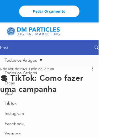
Pedir Orçamento
Post
Todos os Artigos
6 de abr. de 2021
1 min de leitura
Todos os Artigos
💲 TikTok: Como fazer
Dicas
uma campanha
SEO
TikTok
Instagram
Facebook
Youtube