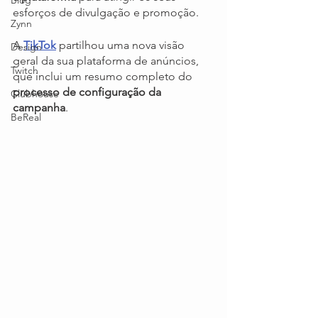
Blog
esforços de divulgação e promoção.
Zynn
A 
TikTok
 partilhou uma nova visão 
Design
geral da sua plataforma de anúncios, 
Twitch
que inclui um resumo completo do 
processo de configuração da 
Clubhouse
campanha
.
BeReal